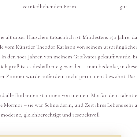
verniedlichenden Form.
gut.
 alt unser Häuschen tatsächlich ist. Mindestens 150 Jahre, das 
e vom Künstler Theodor Karlsson von seinem ursprüngliche
es in den 30er Jahren von meinem Großvater gekauft wurde. E
ich groß ist es deshalb nie geworden – man bedenke, in dies
 der Zimmer wurde außerdem nicht permanent bewohnt. Das w
d alle Einbauten stammen von meinem Morfar, dem talentier
e Mormor – sie war Schneiderin, und Zeit ihres Lebens sehr a
 moderne, gleichberechtigt und resepektvoll.