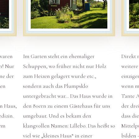
 waren
Im Garten steht ein ehemaliger
Direkt 
n! Nur
Schuppen, wo früher nicht nur Holz
weitere
ine der
zum Heizen gelagert wurde etc.,
einzige
men
sondern auch das Plumpsklo
wenn ma
untergebracht war… Das Haus wurde in
Tante A
im Haus,
den 80ern zu einem Gästehaus für uns
der dre
dizin.
umgebaut. Und es bekam den
dass di
nem
klangvollen Namen: Lillebo. Das heißt so
Mittelp
viel wie „kleines Haus“ in einer
bilden 