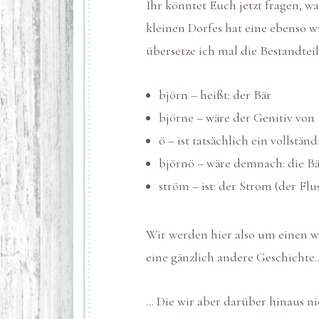
Ihr könntet Euch jetzt fragen, w
kleinen Dorfes hat eine ebenso w
übersetze ich mal die Bestandtei
björn – heißt: der Bär
björne – wäre der Genitiv von B
ö – ist tatsächlich ein vollstä
björnö – wäre demnach: die Bä
ström – ist: der Strom (der Flus
Wir werden hier also um einen w
eine gänzlich andere Geschichte
… Die wir aber darüber hinaus nic