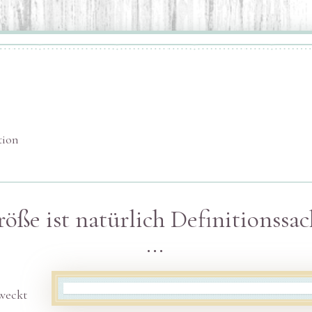
tion
öße ist natürlich Definitionssa
...
rweckt