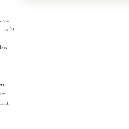
, wie
r 10 (!)
dass
ert…
art –
thält