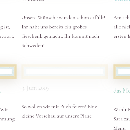
Unsere Wünsche wurden schon erfüllt!
Am schö
 ist,
Ihr habt uns bereits ein großes
alle ni
ntwort.
Geschenk gemacht: Ihr kommt nach
ersten 
Schweden!
9. Juni 2019
n
das M
So wollen wir mit Euch feiern! Eine
 Wir
Wählt 
kleine Vorschau auf unsere Pläne.
timmung.
Sara za
Menü.